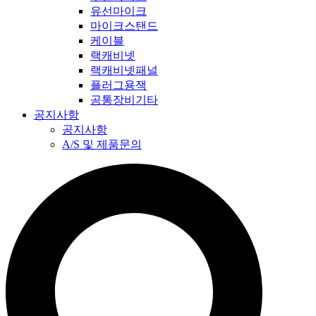
유선마이크
마이크스탠드
케이블
랙캐비넷
랙캐비넷패널
플러그용잭
공통장비기타
공지사항
공지사항
A/S 및 제품문의