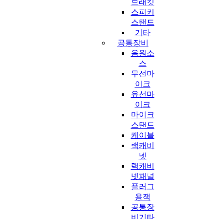
브래킷
스피커
스탠드
기타
공통장비
음원소
스
무선마
이크
유선마
이크
마이크
스탠드
케이블
랙캐비
넷
랙캐비
넷패널
플러그
용잭
공통장
비기타