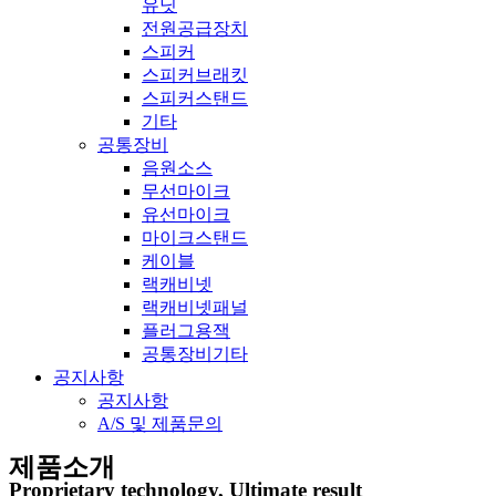
유닛
전원공급장치
스피커
스피커브래킷
스피커스탠드
기타
공통장비
음원소스
무선마이크
유선마이크
마이크스탠드
케이블
랙캐비넷
랙캐비넷패널
플러그용잭
공통장비기타
공지사항
공지사항
A/S 및 제품문의
제품소개
Proprietary technology, Ultimate result