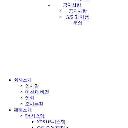
공지사항
공지사항
A/S 및 제품
문의
회사소개
인사말
미션과 비전
연혁
오시는길
제품소개
PA시스템
NPS116시스템
오디오앰프(PA)