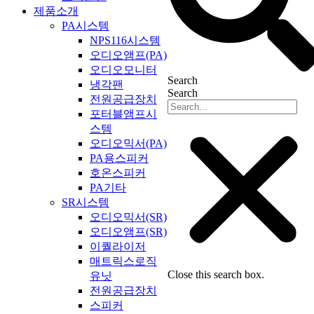
제품소개
PA시스템
NPS116시스템
오디오앰프(PA)
오디오모니터
Search
냉각팬
Search
전원공급장치
포터블앰프시
스템
오디오믹서(PA)
PA용스피커
호온스피커
PA기타
SR시스템
오디오믹서(SR)
오디오앰프(SR)
이퀄라이저
매트릭스로직
Close this search box.
유닛
전원공급장치
스피커