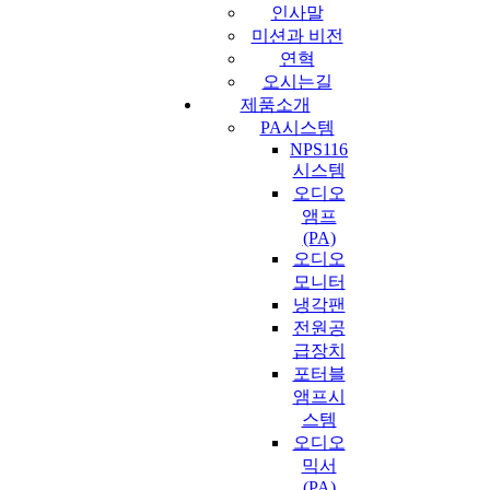
인사말
미션과 비전
연혁
오시는길
제품소개
PA시스템
NPS116
시스템
오디오
앰프
(PA)
오디오
모니터
냉각팬
전원공
급장치
포터블
앰프시
스템
오디오
믹서
(PA)