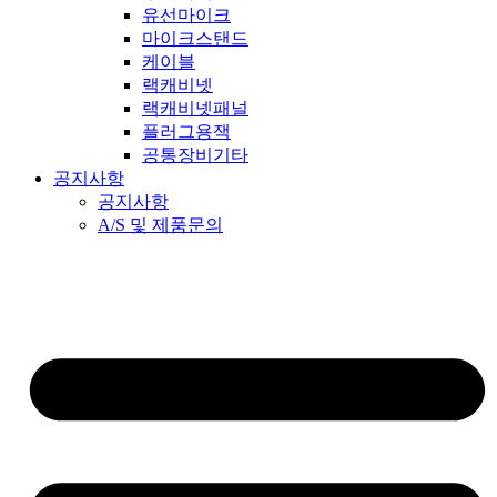
유선마이크
마이크스탠드
케이블
랙캐비넷
랙캐비넷패널
플러그용잭
공통장비기타
공지사항
공지사항
A/S 및 제품문의