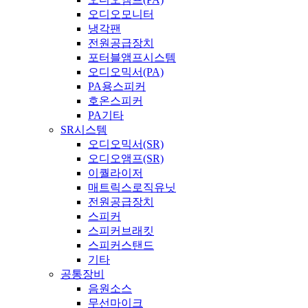
오디오모니터
냉각팬
전원공급장치
포터블앰프시스템
오디오믹서(PA)
PA용스피커
호온스피커
PA기타
SR시스템
오디오믹서(SR)
오디오앰프(SR)
이퀄라이저
매트릭스로직유닛
전원공급장치
스피커
스피커브래킷
스피커스탠드
기타
공통장비
음원소스
무선마이크