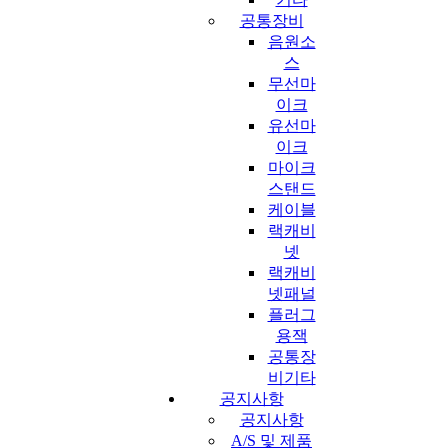
공통장비
음원소
스
무선마
이크
유선마
이크
마이크
스탠드
케이블
랙캐비
넷
랙캐비
넷패널
플러그
용잭
공통장
비기타
공지사항
공지사항
A/S 및 제품