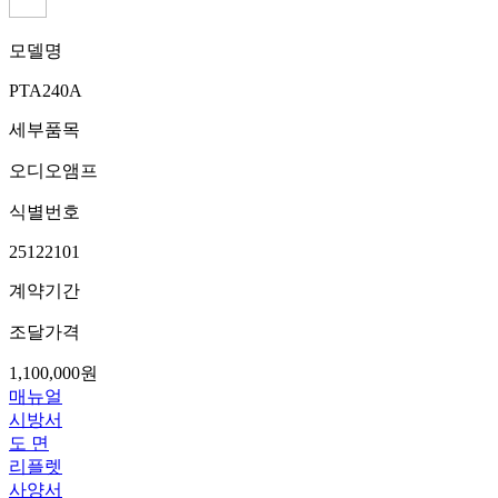
모델명
PTA240A
세부품목
오디오앰프
식별번호
25122101
계약기간
조달가격
1,100,000원
매뉴얼
시방서
도 면
리플렛
사양서