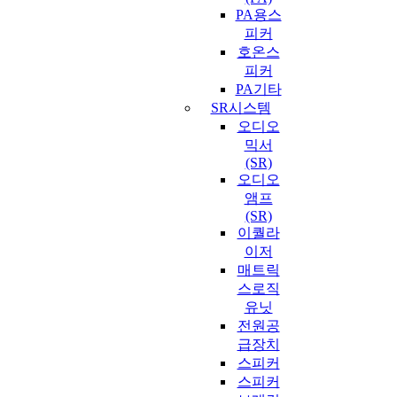
PA용스
피커
호온스
피커
PA기타
SR시스템
오디오
믹서
(SR)
오디오
앰프
(SR)
이퀄라
이저
매트릭
스로직
유닛
전원공
급장치
스피커
스피커