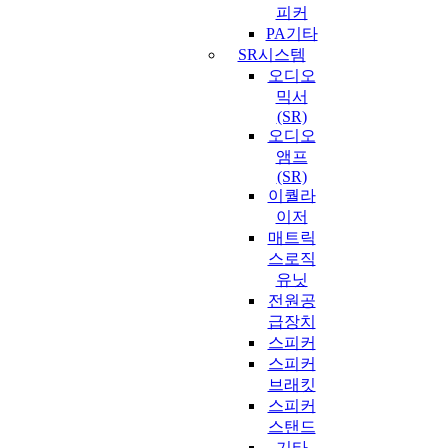
피커
PA기타
SR시스템
오디오
믹서
(SR)
오디오
앰프
(SR)
이퀄라
이저
매트릭
스로직
유닛
전원공
급장치
스피커
스피커
브래킷
스피커
스탠드
기타