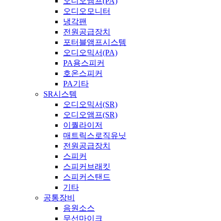
오디오앰프(PA)
오디오모니터
냉각팬
전원공급장치
포터블앰프시스템
오디오믹서(PA)
PA용스피커
호온스피커
PA기타
SR시스템
오디오믹서(SR)
오디오앰프(SR)
이퀄라이저
매트릭스로직유닛
전원공급장치
스피커
스피커브래킷
스피커스탠드
기타
공통장비
음원소스
무선마이크