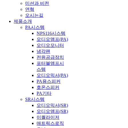
미션과 비전
연혁
오시는길
제품소개
PA시스템
NPS116시스템
오디오앰프(PA)
오디오모니터
냉각팬
전원공급장치
포터블앰프시
스템
오디오믹서(PA)
PA용스피커
호온스피커
PA기타
SR시스템
오디오믹서(SR)
오디오앰프(SR)
이퀄라이저
매트릭스로직