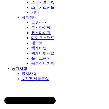
스피커브래킷
스피커스탠드
기타
공통장비
음원소스
무선마이크
유선마이크
마이크스탠드
케이블
랙캐비넷
랙캐비넷패널
플러그용잭
공통장비기타
공지사항
공지사항
A/S 및 제품문의