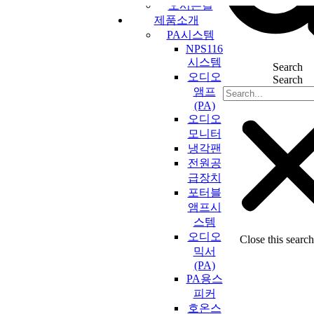
오시는길
콘
제품소개
텐
PA시스템
츠
NPS116
로
시스템
Search
건
오디오
Search
너
앰프
뛰
(PA)
기
오디오
모니터
냉각팬
전원공
급장치
포터블
앰프시
스템
오디오
Close this searc
믹서
(PA)
PA용스
피커
호온스