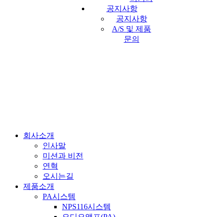
공지사항
공지사항
A/S 및 제품
문의
회사소개
인사말
미션과 비전
연혁
오시는길
제품소개
PA시스템
NPS116시스템
오디오앰프(PA)