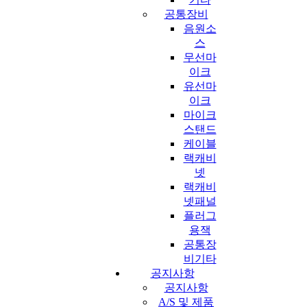
공통장비
음원소
스
무선마
이크
유선마
이크
마이크
스탠드
케이블
랙캐비
넷
랙캐비
넷패널
플러그
용잭
공통장
비기타
공지사항
공지사항
A/S 및 제품