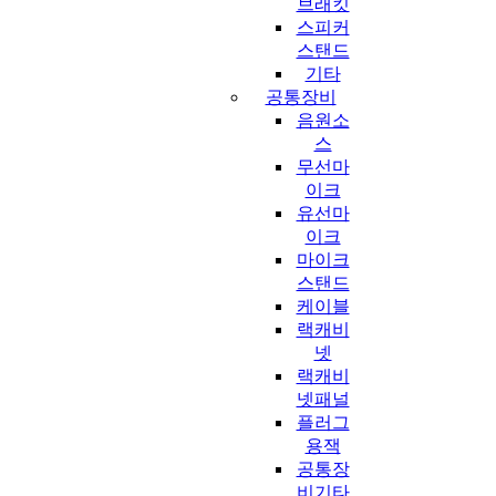
브래킷
스피커
스탠드
기타
공통장비
음원소
스
무선마
이크
유선마
이크
마이크
스탠드
케이블
랙캐비
넷
랙캐비
넷패널
플러그
용잭
공통장
비기타