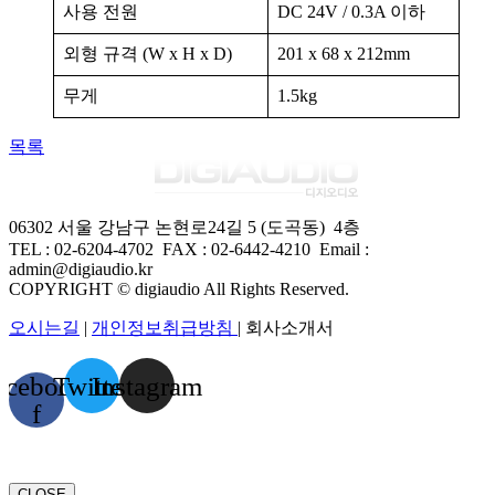
사용 전원
DC 24V / 0.3A 이하
외형 규격 (W x H x D)
201 x 68 x 212mm
무게
1.5kg
목록
06302 서울 강남구 논현로24길 5 (도곡동) 4층
TEL : 02-6204-4702 FAX
:
02-6442-4210
Email :
admin@digiaudio.kr
COPYRIGHT © digiaudio All Rights Reserved.
오시는길
|
개인정보취급방침
| 회사소개서
acebook-
Twitter
Instagram
f
CLOSE