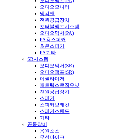
오디오앰프(PA)
오디오모니터
냉각팬
전원공급장치
포터블앰프시스템
오디오믹서(PA)
PA용스피커
호온스피커
PA기타
SR시스템
오디오믹서(SR)
오디오앰프(SR)
이퀄라이저
매트릭스로직유닛
전원공급장치
스피커
스피커브래킷
스피커스탠드
기타
공통장비
음원소스
무선마이크