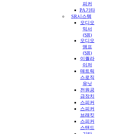
피커
PA기타
SR시스템
오디오
믹서
(SR)
오디오
앰프
(SR)
이퀄라
이저
매트릭
스로직
유닛
전원공
급장치
스피커
스피커
브래킷
스피커
스탠드
기타