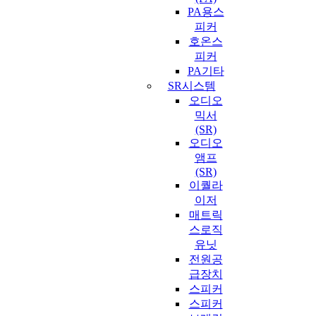
PA용스
피커
호온스
피커
PA기타
SR시스템
오디오
믹서
(SR)
오디오
앰프
(SR)
이퀄라
이저
매트릭
스로직
유닛
전원공
급장치
스피커
스피커