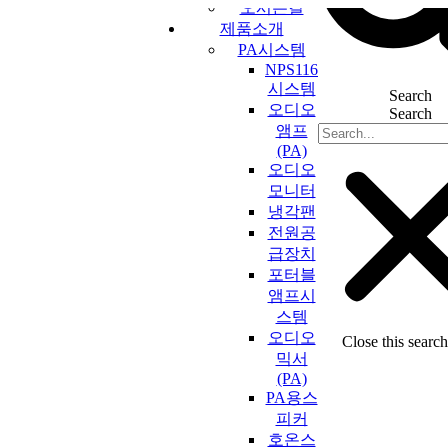
오시는길
콘
제품소개
텐
PA시스템
츠
NPS116
로
시스템
Search
건
오디오
Search
너
앰프
뛰
(PA)
기
오디오
모니터
냉각팬
전원공
급장치
포터블
앰프시
스템
오디오
Close this searc
믹서
(PA)
PA용스
피커
호온스