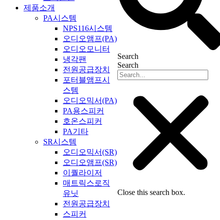
제품소개
PA시스템
NPS116시스템
오디오앰프(PA)
오디오모니터
Search
냉각팬
Search
전원공급장치
포터블앰프시
스템
오디오믹서(PA)
PA용스피커
호온스피커
PA기타
SR시스템
오디오믹서(SR)
오디오앰프(SR)
이퀄라이저
매트릭스로직
Close this search box.
유닛
전원공급장치
스피커