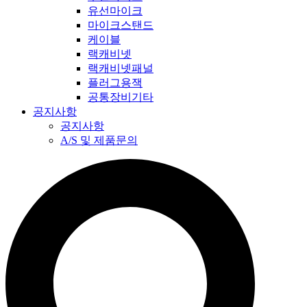
유선마이크
마이크스탠드
케이블
랙캐비넷
랙캐비넷패널
플러그용잭
공통장비기타
공지사항
공지사항
A/S 및 제품문의