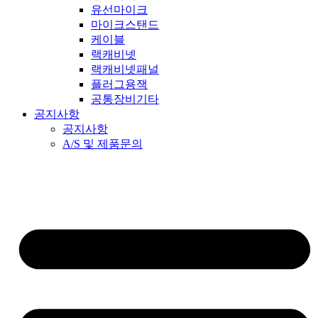
유선마이크
마이크스탠드
케이블
랙캐비넷
랙캐비넷패널
플러그용잭
공통장비기타
공지사항
공지사항
A/S 및 제품문의