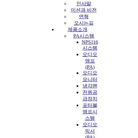
인사말
미션과 비전
연혁
오시는길
제품소개
PA시스템
NPS116
시스템
오디오
앰프
(PA)
오디오
모니터
냉각팬
전원공
급장치
포터블
앰프시
스템
오디오
믹서
(PA)