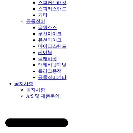
스피커브래킷
스피커스탠드
기타
공통장비
음원소스
무선마이크
유선마이크
마이크스탠드
케이블
랙캐비넷
랙캐비넷패널
플러그용잭
공통장비기타
공지사항
공지사항
A/S 및 제품문의