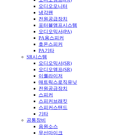
오디오모니터
냉각팬
전원공급장치
포터블앰프시스템
오디오믹서(PA)
PA용스피커
호온스피커
PA기타
SR시스템
오디오믹서(SR)
오디오앰프(SR)
이퀄라이저
매트릭스로직유닛
전원공급장치
스피커
스피커브래킷
스피커스탠드
기타
공통장비
음원소스
무선마이크