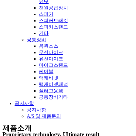
유닛
전원공급장치
스피커
스피커브래킷
스피커스탠드
기타
공통장비
음원소스
무선마이크
유선마이크
마이크스탠드
케이블
랙캐비넷
랙캐비넷패널
플러그용잭
공통장비기타
공지사항
공지사항
A/S 및 제품문의
제품소개
Proprietary technology, Ultimate result