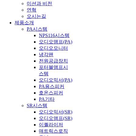
미션과 비전
연혁
오시는길
제품소개
PA시스템
NPS116시스템
오디오앰프(PA)
오디오모니터
냉각팬
전원공급장치
포터블앰프시
스템
오디오믹서(PA)
PA용스피커
호온스피커
PA기타
SR시스템
오디오믹서(SR)
오디오앰프(SR)
이퀄라이저
매트릭스로직