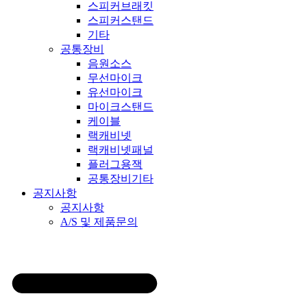
스피커브래킷
스피커스탠드
기타
공통장비
음원소스
무선마이크
유선마이크
마이크스탠드
케이블
랙캐비넷
랙캐비넷패널
플러그용잭
공통장비기타
공지사항
공지사항
A/S 및 제품문의