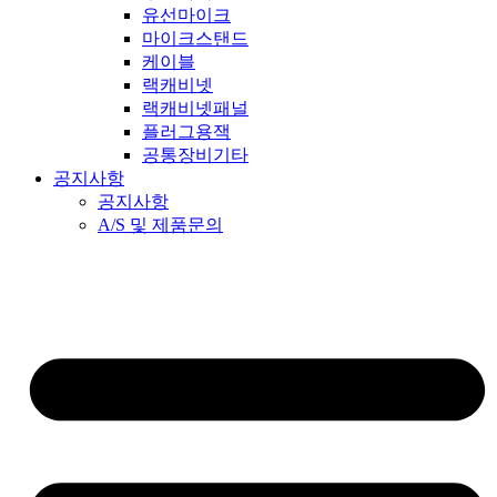
유선마이크
마이크스탠드
케이블
랙캐비넷
랙캐비넷패널
플러그용잭
공통장비기타
공지사항
공지사항
A/S 및 제품문의