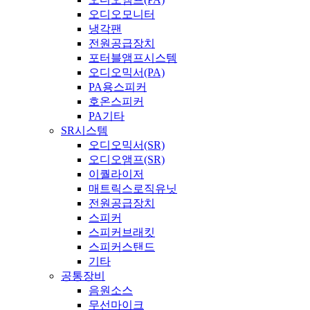
오디오모니터
냉각팬
전원공급장치
포터블앰프시스템
오디오믹서(PA)
PA용스피커
호온스피커
PA기타
SR시스템
오디오믹서(SR)
오디오앰프(SR)
이퀄라이저
매트릭스로직유닛
전원공급장치
스피커
스피커브래킷
스피커스탠드
기타
공통장비
음원소스
무선마이크