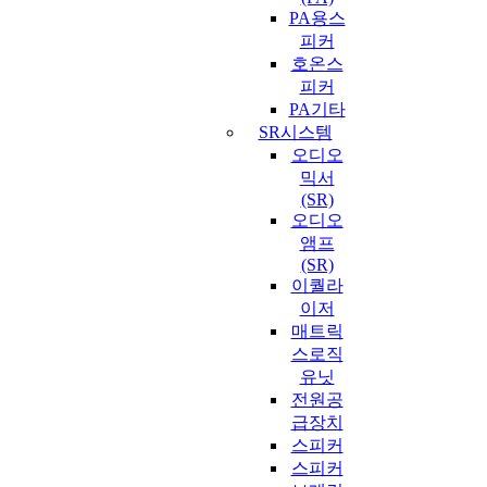
PA용스
피커
호온스
피커
PA기타
SR시스템
오디오
믹서
(SR)
오디오
앰프
(SR)
이퀄라
이저
매트릭
스로직
유닛
전원공
급장치
스피커
스피커