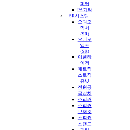
피커
PA기타
SR시스템
오디오
믹서
(SR)
오디오
앰프
(SR)
이퀄라
이저
매트릭
스로직
유닛
전원공
급장치
스피커
스피커
브래킷
스피커
스탠드
기타