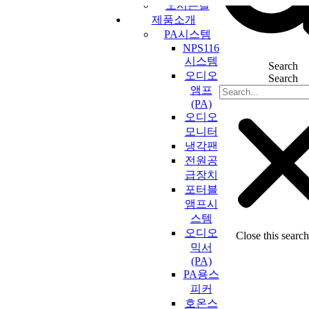
오시는길
콘
제품소개
텐
PA시스템
츠
NPS116
로
시스템
Search
건
오디오
Search
너
앰프
뛰
(PA)
기
오디오
모니터
냉각팬
전원공
급장치
포터블
앰프시
스템
오디오
Close this searc
믹서
(PA)
PA용스
피커
호온스