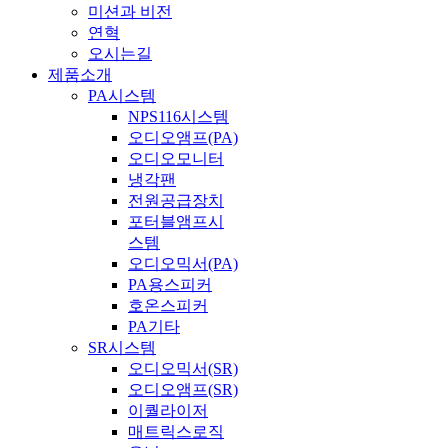
미션과 비전
연혁
오시는길
제품소개
PA시스템
NPS116시스템
오디오앰프(PA)
오디오모니터
냉각팬
전원공급장치
포터블앰프시
스템
오디오믹서(PA)
PA용스피커
호온스피커
PA기타
SR시스템
오디오믹서(SR)
오디오앰프(SR)
이퀄라이저
매트릭스로직