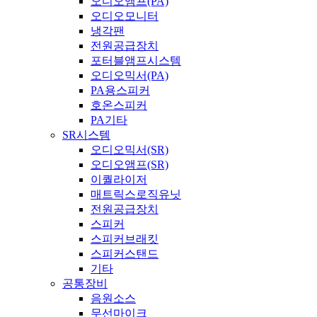
오디오앰프(PA)
오디오모니터
냉각팬
전원공급장치
포터블앰프시스템
오디오믹서(PA)
PA용스피커
호온스피커
PA기타
SR시스템
오디오믹서(SR)
오디오앰프(SR)
이퀄라이저
매트릭스로직유닛
전원공급장치
스피커
스피커브래킷
스피커스탠드
기타
공통장비
음원소스
무선마이크