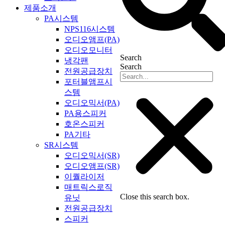
제품소개
PA시스템
NPS116시스템
오디오앰프(PA)
오디오모니터
Search
냉각팬
Search
전원공급장치
포터블앰프시
스템
오디오믹서(PA)
PA용스피커
호온스피커
PA기타
SR시스템
오디오믹서(SR)
오디오앰프(SR)
이퀄라이저
매트릭스로직
Close this search box.
유닛
전원공급장치
스피커