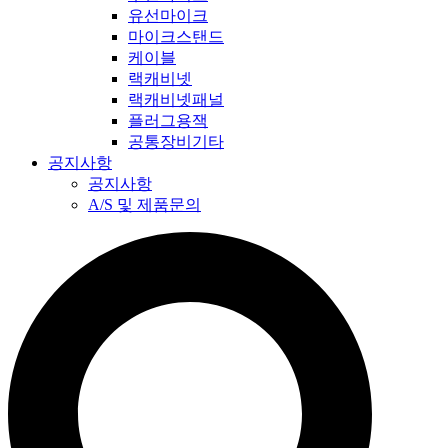
유선마이크
마이크스탠드
케이블
랙캐비넷
랙캐비넷패널
플러그용잭
공통장비기타
공지사항
공지사항
A/S 및 제품문의