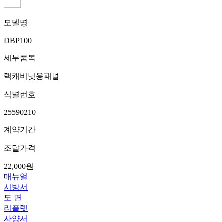
모델명
DBP100
세부품목
랙캐비닛용패널
식별번호
25590210
계약기간
조달가격
22,000원
매뉴얼
시방서
도 면
리플렛
사양서