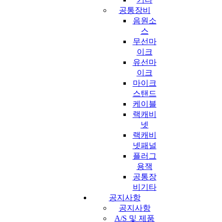
공통장비
음원소
스
무선마
이크
유선마
이크
마이크
스탠드
케이블
랙캐비
넷
랙캐비
넷패널
플러그
용잭
공통장
비기타
공지사항
공지사항
A/S 및 제품