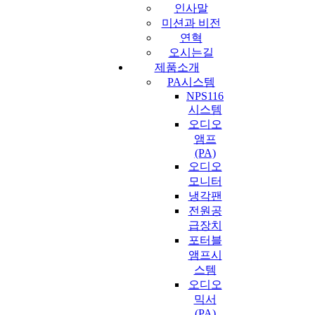
인사말
미션과 비전
연혁
오시는길
제품소개
PA시스템
NPS116
시스템
오디오
앰프
(PA)
오디오
모니터
냉각팬
전원공
급장치
포터블
앰프시
스템
오디오
믹서
(PA)