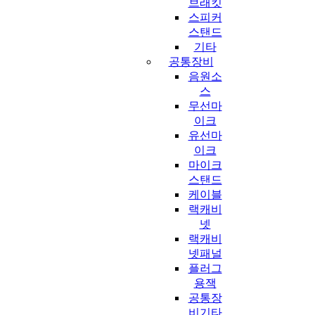
브래킷
스피커
스탠드
기타
공통장비
음원소
스
무선마
이크
유선마
이크
마이크
스탠드
케이블
랙캐비
넷
랙캐비
넷패널
플러그
용잭
공통장
비기타