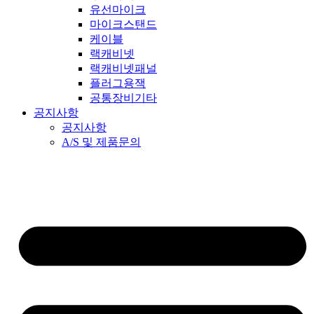
유선마이크
마이크스탠드
케이블
랙캐비넷
랙캐비넷패널
플러그용잭
공통장비기타
공지사항
공지사항
A/S 및 제품문의