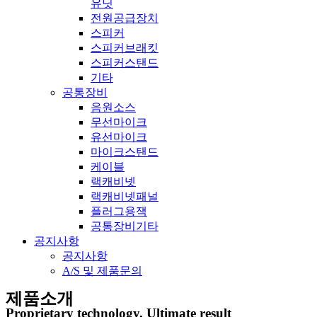
유닛
전원공급장치
스피커
스피커브래킷
스피커스탠드
기타
공통장비
음원소스
무선마이크
유선마이크
마이크스탠드
케이블
랙캐비넷
랙캐비넷패널
플러그용잭
공통장비기타
공지사항
공지사항
A/S 및 제품문의
제품소개
Proprietary technology, Ultimate result