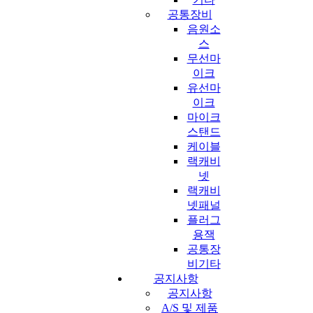
공통장비
음원소
스
무선마
이크
유선마
이크
마이크
스탠드
케이블
랙캐비
넷
랙캐비
넷패널
플러그
용잭
공통장
비기타
공지사항
공지사항
A/S 및 제품