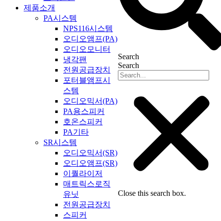
제품소개
PA시스템
NPS116시스템
오디오앰프(PA)
오디오모니터
Search
냉각팬
Search
전원공급장치
포터블앰프시
스템
오디오믹서(PA)
PA용스피커
호온스피커
PA기타
SR시스템
오디오믹서(SR)
오디오앰프(SR)
이퀄라이저
매트릭스로직
Close this search box.
유닛
전원공급장치
스피커