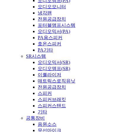
오디오앰프(PA)
오디오모니터
냉각팬
전원공급장치
포터블앰프시스템
오디오믹서(PA)
PA용스피커
호온스피커
PA기타
SR시스템
오디오믹서(SR)
오디오앰프(SR)
이퀄라이저
매트릭스로직유닛
전원공급장치
스피커
스피커브래킷
스피커스탠드
기타
공통장비
음원소스
무선마이크