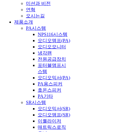
미션과 비전
연혁
오시는길
제품소개
PA시스템
NPS116시스템
오디오앰프(PA)
오디오모니터
냉각팬
전원공급장치
포터블앰프시
스템
오디오믹서(PA)
PA용스피커
호온스피커
PA기타
SR시스템
오디오믹서(SR)
오디오앰프(SR)
이퀄라이저
매트릭스로직