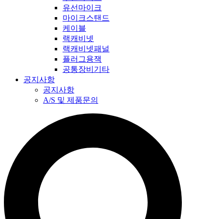
유선마이크
마이크스탠드
케이블
랙캐비넷
랙캐비넷패널
플러그용잭
공통장비기타
공지사항
공지사항
A/S 및 제품문의