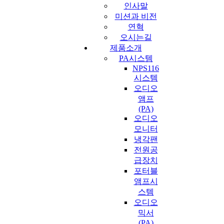
인사말
미션과 비전
연혁
오시는길
제품소개
PA시스템
NPS116
시스템
오디오
앰프
(PA)
오디오
모니터
냉각팬
전원공
급장치
포터블
앰프시
스템
오디오
믹서
(PA)