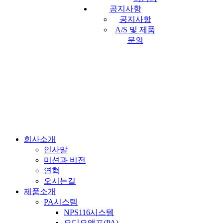
공지사항
공지사항
A/S 및 제품
문의
회사소개
인사말
미션과 비전
연혁
오시는길
제품소개
PA시스템
NPS116시스템
오디오앰프(PA)