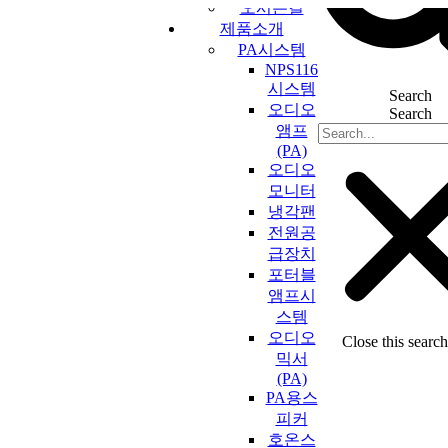
오시는길
콘
제품소개
텐
PA시스템
츠
NPS116
로
시스템
Search
건
오디오
Search
너
앰프
뛰
(PA)
기
오디오
모니터
냉각팬
전원공
급장치
포터블
앰프시
스템
오디오
Close this searc
믹서
(PA)
PA용스
피커
호온스