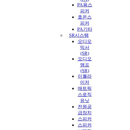
PA용스
피커
호온스
피커
PA기타
SR시스템
오디오
믹서
(SR)
오디오
앰프
(SR)
이퀄라
이저
매트릭
스로직
유닛
전원공
급장치
스피커
스피커