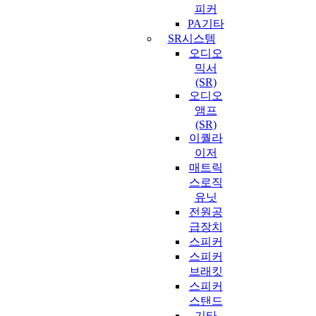
피커
PA기타
SR시스템
오디오
믹서
(SR)
오디오
앰프
(SR)
이퀄라
이저
매트릭
스로직
유닛
전원공
급장치
스피커
스피커
브래킷
스피커
스탠드
기타