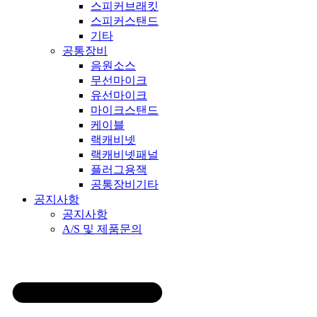
스피커브래킷
스피커스탠드
기타
공통장비
음원소스
무선마이크
유선마이크
마이크스탠드
케이블
랙캐비넷
랙캐비넷패널
플러그용잭
공통장비기타
공지사항
공지사항
A/S 및 제품문의