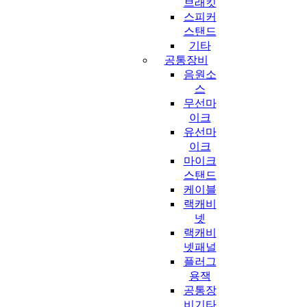
브래킷
스피커
스탠드
기타
공통장비
음원소
스
무선마
이크
유선마
이크
마이크
스탠드
케이블
랙캐비
넷
랙캐비
넷패널
플러그
용잭
공통장
비기타