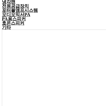
냉각팬
전원공급장치
포터블앰프시스템
오디오믹서PA
PA용스피커
호온스피커
기타