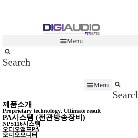
콘
텐
츠
로
건
너
Menu
뛰
기
Search
Menu
Searc
제품소개
Proprietary technology, Ultimate result
PA시스템 (전관방송장비)
NPS116시스템
오디오앰프PA
오디오모니터