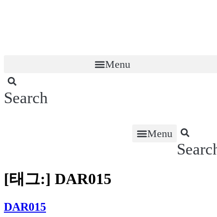
콘
텐
츠
로
건
너
Menu
뛰
기
Search
Menu
Searc
[태그:]
DAR015
DAR015