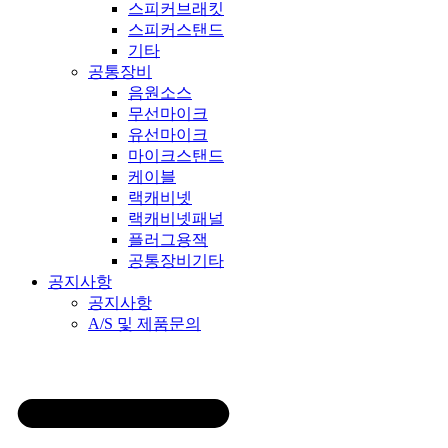
스피커브래킷
스피커스탠드
기타
공통장비
음원소스
무선마이크
유선마이크
마이크스탠드
케이블
랙캐비넷
랙캐비넷패널
플러그용잭
공통장비기타
공지사항
공지사항
A/S 및 제품문의