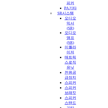
피커
PA기타
SR시스템
오디오
믹서
(SR)
오디오
앰프
(SR)
이퀄라
이저
매트릭
스로직
유닛
전원공
급장치
스피커
스피커
브래킷
스피커
스탠드
기타