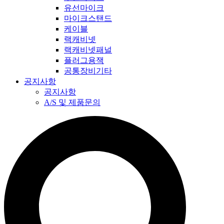
유선마이크
마이크스탠드
케이블
랙캐비넷
랙캐비넷패널
플러그용잭
공통장비기타
공지사항
공지사항
A/S 및 제품문의