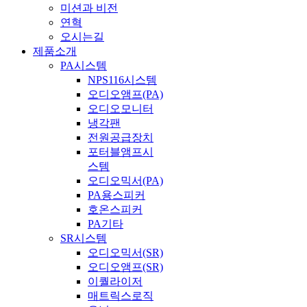
미션과 비전
연혁
오시는길
제품소개
PA시스템
NPS116시스템
오디오앰프(PA)
오디오모니터
냉각팬
전원공급장치
포터블앰프시
스템
오디오믹서(PA)
PA용스피커
호온스피커
PA기타
SR시스템
오디오믹서(SR)
오디오앰프(SR)
이퀄라이저
매트릭스로직