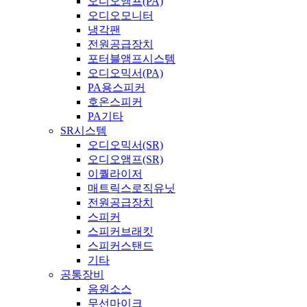
오디오앰프(PA)
오디오모니터
냉각팬
전원공급장치
포터블앰프시스템
오디오믹서(PA)
PA용스피커
호온스피커
PA기타
SR시스템
오디오믹서(SR)
오디오앰프(SR)
이퀄라이저
매트릭스로직유닛
전원공급장치
스피커
스피커브래킷
스피커스탠드
기타
공통장비
음원소스
무선마이크