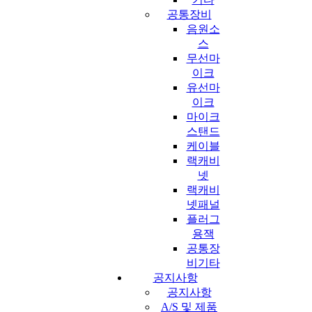
공통장비
음원소
스
무선마
이크
유선마
이크
마이크
스탠드
케이블
랙캐비
넷
랙캐비
넷패널
플러그
용잭
공통장
비기타
공지사항
공지사항
A/S 및 제품