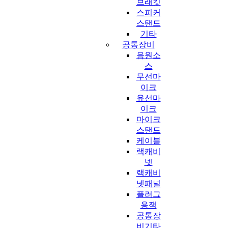
브래킷
스피커
스탠드
기타
공통장비
음원소
스
무선마
이크
유선마
이크
마이크
스탠드
케이블
랙캐비
넷
랙캐비
넷패널
플러그
용잭
공통장
비기타