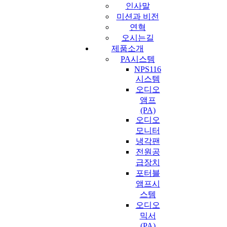
인사말
미션과 비전
연혁
오시는길
제품소개
PA시스템
NPS116
시스템
오디오
앰프
(PA)
오디오
모니터
냉각팬
전원공
급장치
포터블
앰프시
스템
오디오
믹서
(PA)