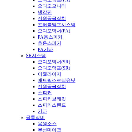
오디오모니터
냉각팬
전원공급장치
포터블앰프시스템
오디오믹서(PA)
PA용스피커
호온스피커
PA기타
SR시스템
오디오믹서(SR)
오디오앰프(SR)
이퀄라이저
매트릭스로직유닛
전원공급장치
스피커
스피커브래킷
스피커스탠드
기타
공통장비
음원소스
무선마이크