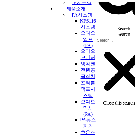
오시는길
콘
제품소개
텐
PA시스템
츠
NPS116
로
시스템
Search
건
오디오
Search
너
앰프
뛰
(PA)
기
오디오
모니터
냉각팬
전원공
급장치
포터블
앰프시
스템
오디오
Close this searc
믹서
(PA)
PA용스
피커
호온스