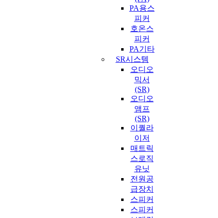
PA용스
피커
호온스
피커
PA기타
SR시스템
오디오
믹서
(SR)
오디오
앰프
(SR)
이퀄라
이저
매트릭
스로직
유닛
전원공
급장치
스피커
스피커