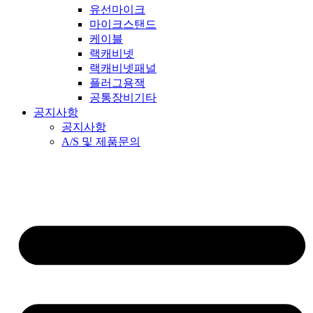
유선마이크
마이크스탠드
케이블
랙캐비넷
랙캐비넷패널
플러그용잭
공통장비기타
공지사항
공지사항
A/S 및 제품문의