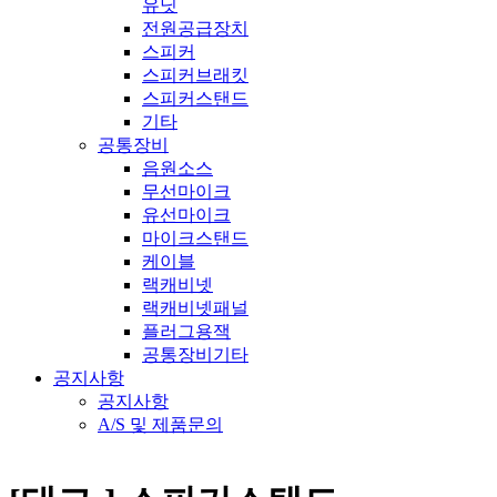
유닛
전원공급장치
스피커
스피커브래킷
스피커스탠드
기타
공통장비
음원소스
무선마이크
유선마이크
마이크스탠드
케이블
랙캐비넷
랙캐비넷패널
플러그용잭
공통장비기타
공지사항
공지사항
A/S 및 제품문의