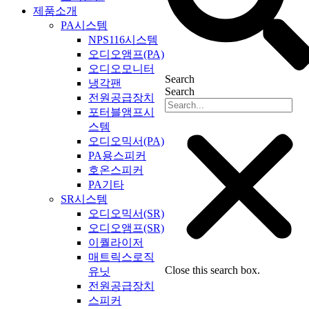
제품소개
PA시스템
NPS116시스템
오디오앰프(PA)
오디오모니터
Search
냉각팬
Search
전원공급장치
포터블앰프시
스템
오디오믹서(PA)
PA용스피커
호온스피커
PA기타
SR시스템
오디오믹서(SR)
오디오앰프(SR)
이퀄라이저
매트릭스로직
Close this search box.
유닛
전원공급장치
스피커