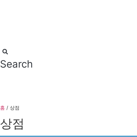
콘
텐
츠
로
건
너
뛰
기
Search
홈
/ 상점
상점