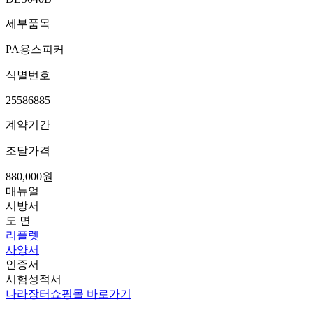
세부품목
PA용스피커
식별번호
25586885
계약기간
조달가격
880,000원
매뉴얼
시방서
도 면
리플렛
사양서
인증서
시험성적서
나라장터쇼핑몰 바로가기