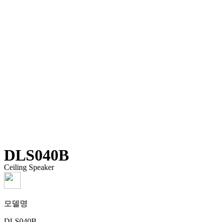
DLS040B
Ceiling Speaker
모델명
DLS040B