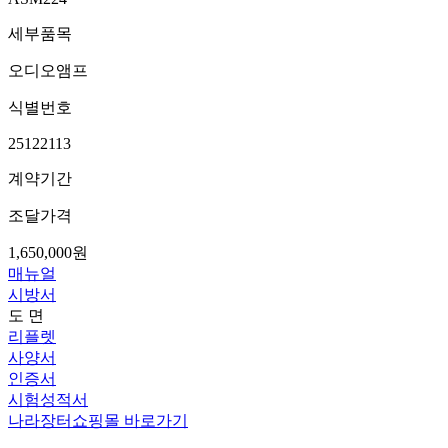
세부품목
오디오앰프
식별번호
25122113
계약기간
조달가격
1,650,000원
매뉴얼
시방서
도 면
리플렛
사양서
인증서
시험성적서
나라장터쇼핑몰 바로가기